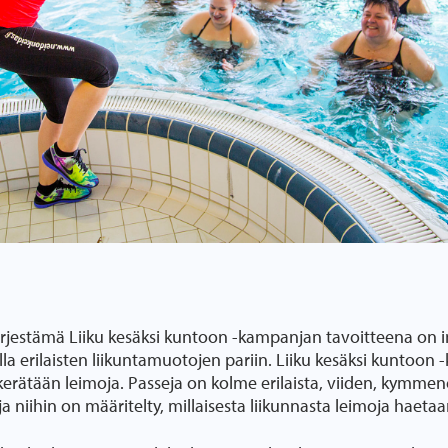
ärjestämä Liiku kesäksi kuntoon -kampanjan tavoitteena on 
alla erilaisten liikuntamuotojen pariin. Liiku kesäksi kuntoo
kerätään leimoja. Passeja on kolme erilaista, viiden, kymmen
ja niihin on määritelty, millaisesta liikunnasta leimoja haetaa