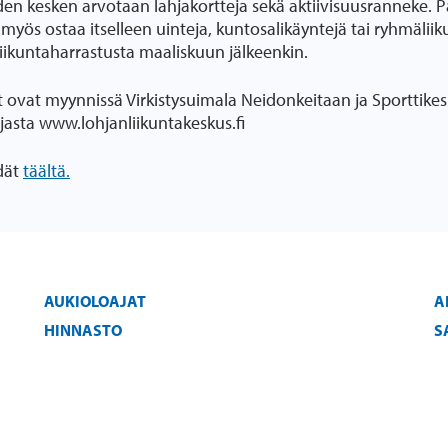
den kesken arvotaan lahjakortteja sekä aktiivisuusranneke. P
myös ostaa itselleen uinteja, kuntosalikäyntejä tai ryhmälii
 liikuntaharrastusta maaliskuun jälkeenkin.
it ovat myynnissä Virkistysuimala Neidonkeitaan ja Sporttike
jasta www.lohjanliikuntakeskus.fi
dät
täältä.
AUKIOLOAJAT
A
HINNASTO
S