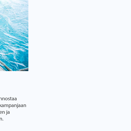
innostaa
n -kampanjaan
en ja
n.