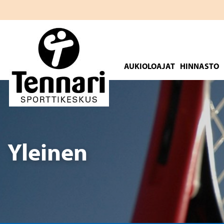
Hyppää
sisältöön
AUKIOLOAJAT
HINNASTO
Etsi:
Yleinen