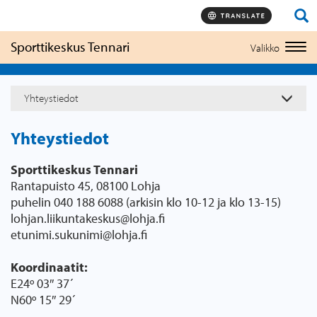
Hyppää
sisältöön
Sporttikeskus Tennari
Valikko
Togg
navi
Yhteystiedot
Yhteystiedot
Sporttikeskus Tennari
Rantapuisto 45, 08100 Lohja
puhelin 040 188 6088 (arkisin klo 10-12 ja klo 13-15)
lohjan.liikuntakeskus@lohja.fi
etunimi.sukunimi@lohja.fi
Koordinaatit:
E24º 03″ 37´
N60º 15″ 29´