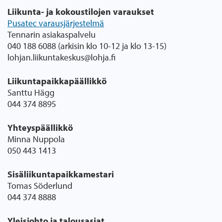
Liikunta- ja kokoustilojen varaukset
Pusatec varausjärjestelmä
Tennarin asiakaspalvelu
040 188 6088 (arkisin klo 10-12 ja klo 13-15)
lohjan.liikuntakeskus@lohja.fi
Liikuntapaikkapäällikkö
Santtu Hägg
044 374 8895
Yhteyspäällikkö
Minna Nuppola
050 443 1413
Sisäliikuntapaikkamestari
Tomas Söderlund
044 374 8888
Yleisjohto ja talousasiat