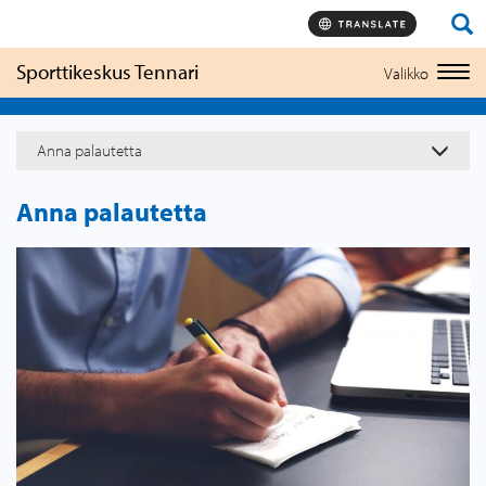
Hyppää
sisältöön
Sporttikeskus Tennari
Valikko
Togg
navi
Anna palautetta
Anna palautetta