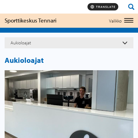
Hyppää
sisältöön
Sporttikeskus Tennari
Valikko
Togg
navi
Aukioloajat
Aukioloajat