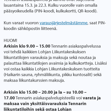
lauantaina 15.3. ja 22.3. Kulku vuorolle vain omalla
pääsyoikeudella (PIN-koodi, kulkukortti, QR-koodi).
Kun varaat vuoron
varausjärjestelmästämme
, saat PIN-
koodin sähköpostin liitteenä.
HUOM!
Arkisin klo 9.00 – 15.00
Tennarin asiakaspalvelussa
voi tehdä kaikkien Lohjan Liikuntakeskuksen
liikuntatilojen varauksia ja maksuja sekä noutaa ja
palauttaa liikuntatilojen avaimia ja kulkukortteja. Lisäksi
voi ostaa kaikkia Lohjan Liikuntakeskuksen tuotteita
(Haikarin sauna, ryhmäliikunta, pikku kuntosalit) sekä
maksaa liikuntakurssien maksuja.
Arkisin klo 15.00 – 20.00 ja la – su 10.00 –
17.00
Tennarin asiakaspalvelupisteellä voi
varata ja
maksaa vain yksittäisvarauksia Tennarin
liikuntatiloihin sekä ostaa Lohjan