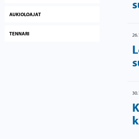
s
AUKIOLOAJAT
TENNARI
26.
L
s
30.
K
k