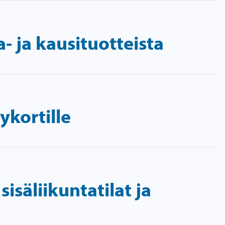
- ja kausituotteista
ykortille
isäliikuntatilat ja