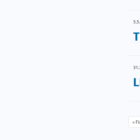
5.5
T
31.
L
«
Fi