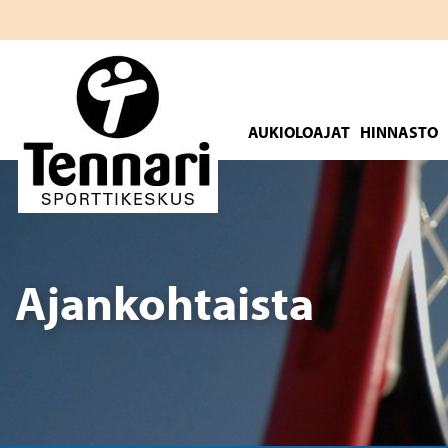
Hyppää
sisältöön
AUKIOLOAJAT
HINNASTO
Etsi:
Ajankohtaista