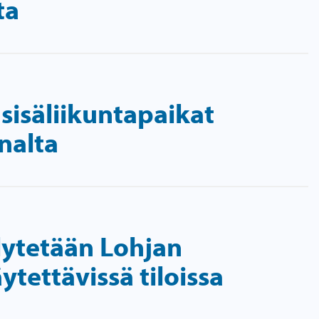
ta
sisäliikuntapaikat
nnalta
lytetään Lohjan
tettävissä tiloissa