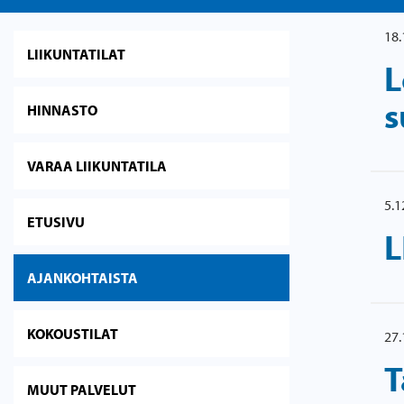
18.
LIIKUNTATILAT
L
s
HINNASTO
VARAA LIIKUNTATILA
5.1
ETUSIVU
L
AJANKOHTAISTA
KOKOUSTILAT
27.
T
MUUT PALVELUT