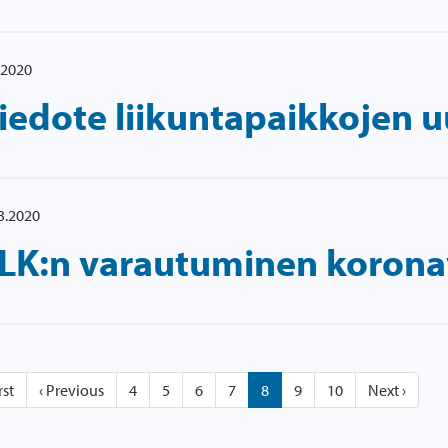
.2020
iedote liikuntapaikkojen 
3.2020
LK:n varautuminen korona
(current)
rst
‹
Previous
4
5
6
7
8
9
10
Next
›