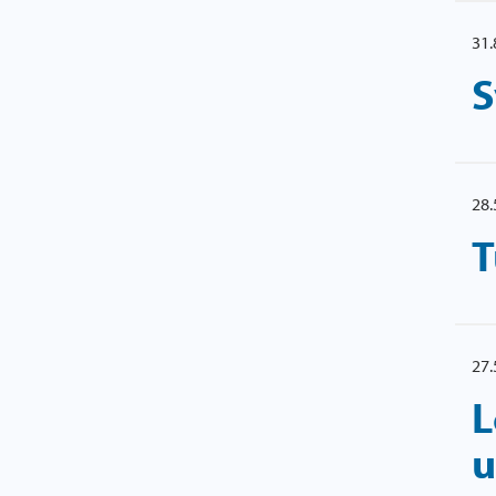
31.
S
28.
T
27.
L
u